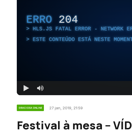
ERRO
204
HLS.JS FATAL ERROR - NETWORK E
ESTE CONTEÚDO ESTÁ NESTE MOMEN
27 jan, 2019, 21:59
GRACIOSA ONLINE
Festival à mesa – VÍ