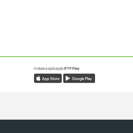
Instale a aplicação
RTP Play