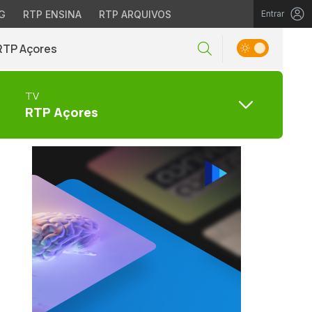
G
RTP ENSINA
RTP ARQUIVOS
Entrar
RTP Açores
TV
RTP Açores