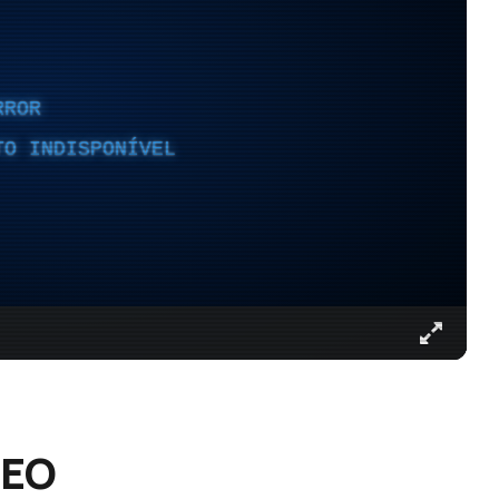
RROR
TO INDISPONÍVEL
DEO