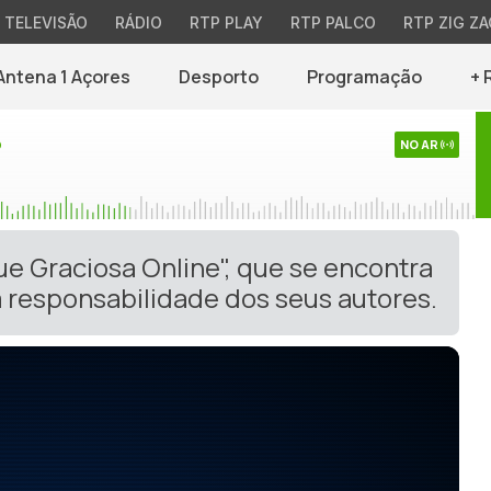
TELEVISÃO
RÁDIO
RTP PLAY
RTP PALCO
RTP ZIG ZA
Antena 1 Açores
Desporto
Programação
+ 
o
NO AR
ue Graciosa Online", que se encontra
 responsabilidade dos seus autores.