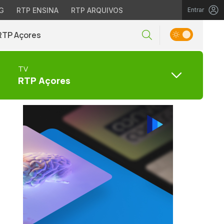
G
RTP ENSINA
RTP ARQUIVOS
Entrar
RTP Açores
TV
RTP Açores