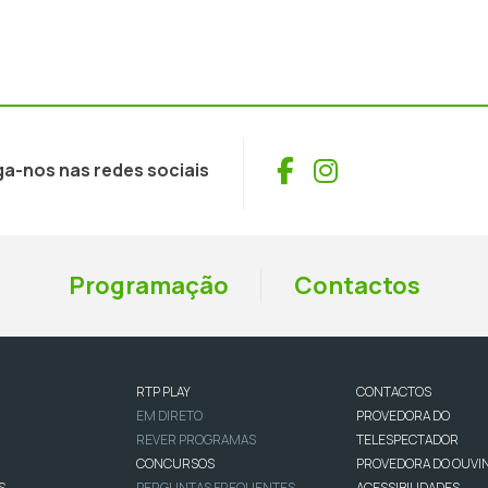
Facebook
Instagram
ga-nos nas redes sociais
Programação
Contactos
RTP PLAY
CONTACTOS
EM DIRETO
PROVEDORA DO
REVER PROGRAMAS
TELESPECTADOR
CONCURSOS
PROVEDORA DO OUVI
S
PERGUNTAS FREQUENTES
ACESSIBILIDADES