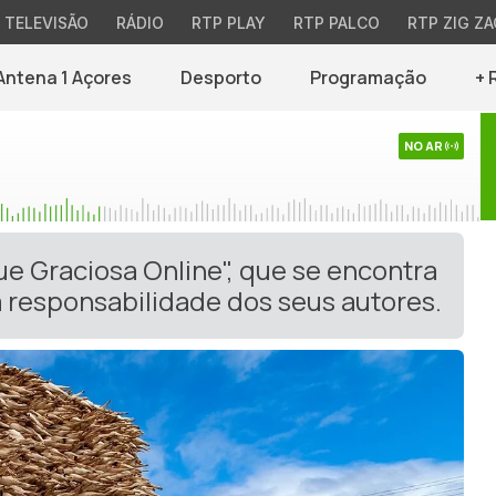
TELEVISÃO
RÁDIO
RTP PLAY
RTP PALCO
RTP ZIG ZA
Antena 1 Açores
Desporto
Programação
+ 
NO AR
ue Graciosa Online", que se encontra
 responsabilidade dos seus autores.