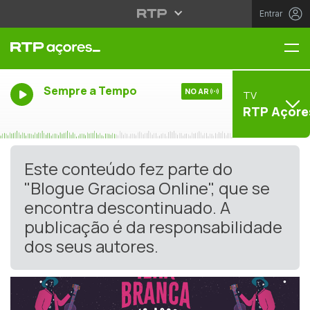
Entrar
Me
Sempre a Tempo
NO AR
TV
RTP Açore
Este conteúdo fez parte do
"Blogue Graciosa Online", que se
encontra descontinuado. A
publicação é da responsabilidade
dos seus autores.