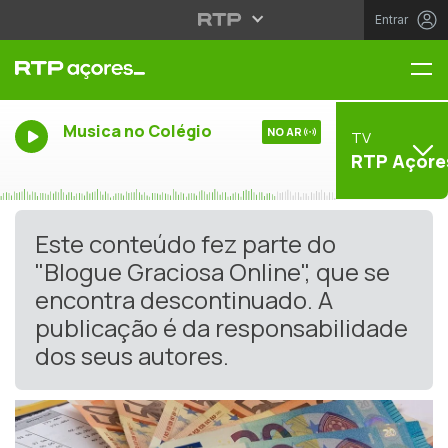
Entrar
Me
Musica no Colégio
NO AR
TV
RTP Açore
Este conteúdo fez parte do
"Blogue Graciosa Online", que se
encontra descontinuado. A
publicação é da responsabilidade
dos seus autores.