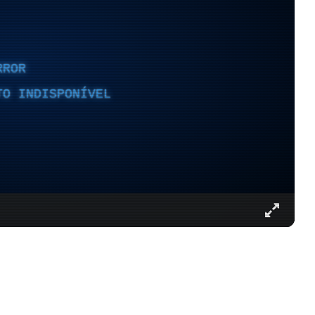
RROR
TO INDISPONÍVEL