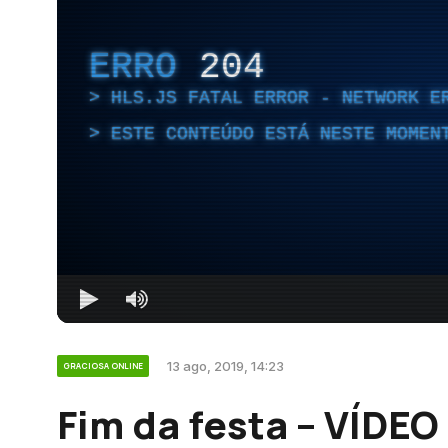
ERRO
204
HLS.JS FATAL ERROR - NETWORK E
ESTE CONTEÚDO ESTÁ NESTE MOMEN
13 ago, 2019, 14:23
GRACIOSA ONLINE
Fim da festa – VÍDEO