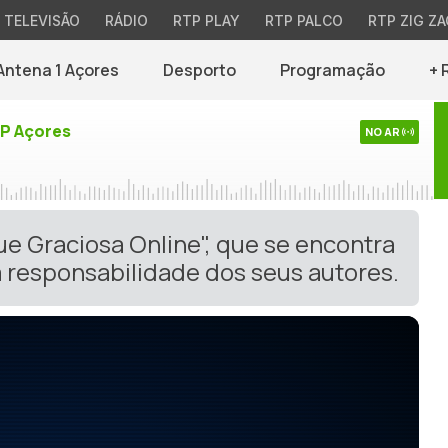
TELEVISÃO
RÁDIO
RTP PLAY
RTP PALCO
RTP ZIG ZA
Antena 1 Açores
Desporto
Programação
+ 
TP Açores
NO AR
ue Graciosa Online", que se encontra
 responsabilidade dos seus autores.