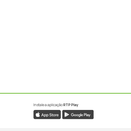
Instale a aplicação
RTP Play