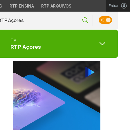
G
RTP ENSINA
RTP ARQUIVOS
Entrar
RTP Açores
TV
RTP Açores