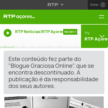
Entrar
Me
RTP Noticias/RTP Açores
NO AR
TV
RTP Açore
Este conteúdo fez parte do
"Blogue Graciosa Online", que se
encontra descontinuado. A
publicação é da responsabilidade
dos seus autores.