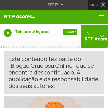
Entrar
Me
Telejornal Açores
NO AR
TV
RTP Açore
Este conteúdo fez parte do
"Blogue Graciosa Online", que se
encontra descontinuado. A
publicação é da responsabilidade
dos seus autores.