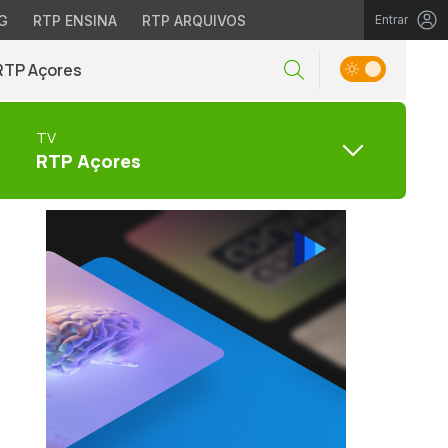
G
RTP ENSINA
RTP ARQUIVOS
Entrar
RTP Açores
TV
RTP Açores