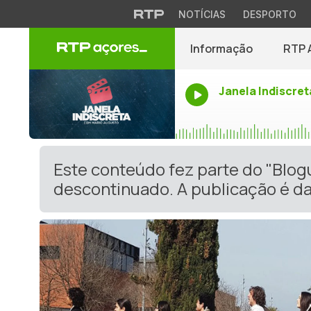
NOTÍCIAS
DESPORTO
Informação
RTP 
Janela Indiscret
Este conteúdo fez parte do "Blog
descontinuado. A publicação é da