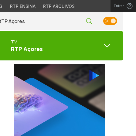
G
RTP ENSINA
RTP ARQUIVOS
Entrar
RTP Açores
TV
RTP Açores