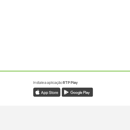
Instale a aplicação
RTP Play