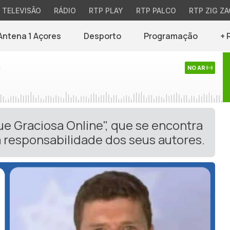
TELEVISÃO
RÁDIO
RTP PLAY
RTP PALCO
RTP ZIG ZA
Antena 1 Açores
Desporto
Programação
+ 
s
NO AR
ue Graciosa Online", que se encontra
 responsabilidade dos seus autores.