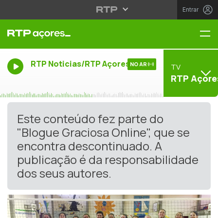
Entrar
Me
RTP Noticias/RTP Açores
NO AR
TV
RTP Açore
Este conteúdo fez parte do
"Blogue Graciosa Online", que se
encontra descontinuado. A
publicação é da responsabilidade
dos seus autores.