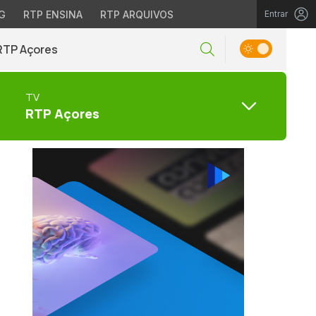
G
RTP ENSINA
RTP ARQUIVOS
Entrar
RTP Açores
TV
RTP Açores