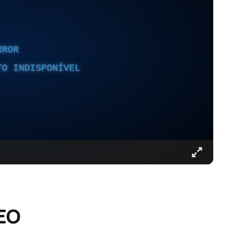
RROR
TO INDISPONÍVEL
DEO