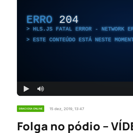
ERRO
204
HLS.JS FATAL ERROR - NETWORK E
ESTE CONTEÚDO ESTÁ NESTE MOMEN
15 dez, 2019, 13:47
GRACIOSA ONLINE
Folga no pódio – VÍ