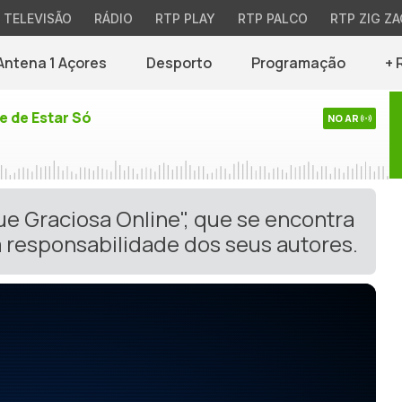
TELEVISÃO
RÁDIO
RTP PLAY
RTP PALCO
RTP ZIG ZA
Antena 1 Açores
Desporto
Programação
+ 
e de Estar Só
NO AR
ue Graciosa Online", que se encontra
 responsabilidade dos seus autores.