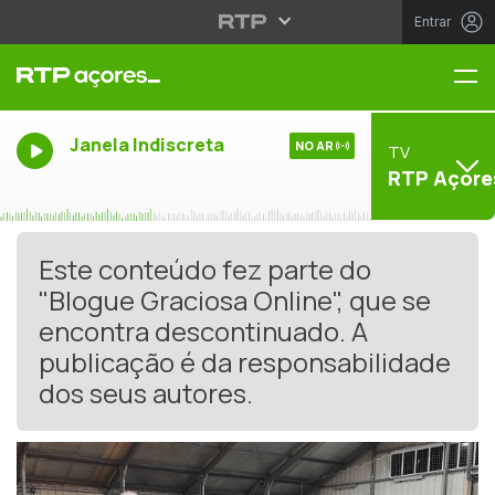
Entrar
Me
Janela Indiscreta
NO AR
TV
RTP Açore
Este conteúdo fez parte do
"Blogue Graciosa Online", que se
encontra descontinuado. A
publicação é da responsabilidade
dos seus autores.