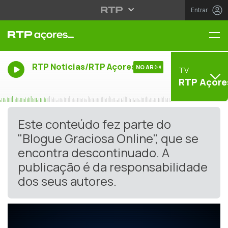
Entrar
Me
RTP Noticias/RTP Açores
NO AR
TV
RTP Açore
Este conteúdo fez parte do
"Blogue Graciosa Online", que se
encontra descontinuado. A
publicação é da responsabilidade
dos seus autores.