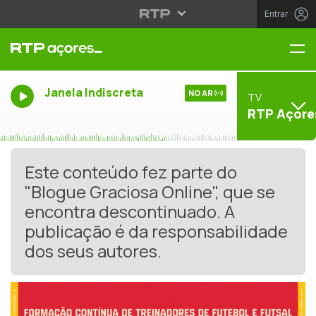
Entrar
Me
Janela Indiscreta
NO AR
TV
RTP Açore
Este conteúdo fez parte do
"Blogue Graciosa Online", que se
encontra descontinuado. A
publicação é da responsabilidade
dos seus autores.