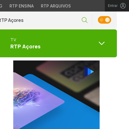
G
RTP ENSINA
RTP ARQUIVOS
Entrar
RTP Açores
TV
RTP Açores