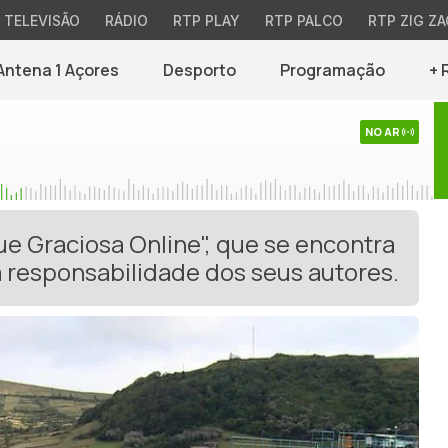
TELEVISÃO
RÁDIO
RTP PLAY
RTP PALCO
RTP ZIG ZA
Antena 1 Açores
Desporto
Programação
+ 
NO AR
ue Graciosa Online", que se encontra
 responsabilidade dos seus autores.