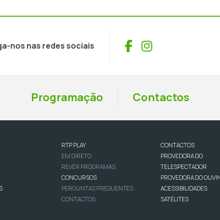
Facebook
Instagram
ga-nos nas redes sociais
Programação
Contactos
RTP PLAY
CONTACTOS
EM DIRETO
PROVEDORA DO
REVER PROGRAMAS
TELESPECTADOR
CONCURSOS
PROVEDORA DO OUVI
S
PERGUNTAS FREQUENTES
ACESSIBILIDADES
CONTACTOS
SATÉLITES