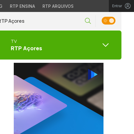
G
RTP ENSINA
RTP ARQUIVOS
Entrar
RTP Açores
TV
RTP Açores