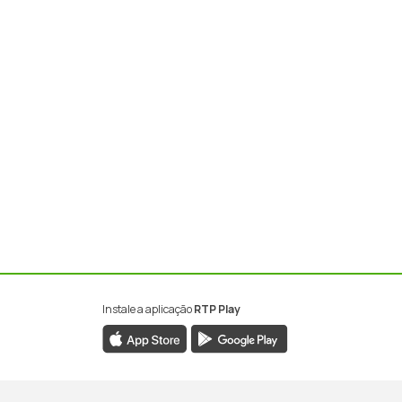
Instale a aplicação
RTP Play