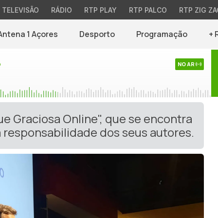
TELEVISÃO
RÁDIO
RTP PLAY
RTP PALCO
RTP ZIG ZA
Antena 1 Açores
Desporto
Programação
+ 
o
NO AR
ue Graciosa Online", que se encontra
 responsabilidade dos seus autores.