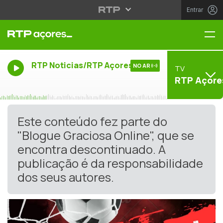
Entrar
Me
RTP Noticias/RTP Açores
NO AR
TV
RTP Açore
Este conteúdo fez parte do
"Blogue Graciosa Online", que se
encontra descontinuado. A
publicação é da responsabilidade
dos seus autores.