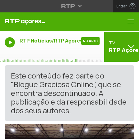
Entrar
Me
RTP Noticias/RTP Açores
NO AR
TV
RTP Açore
Este conteúdo fez parte do
"Blogue Graciosa Online", que se
encontra descontinuado. A
publicação é da responsabilidade
dos seus autores.