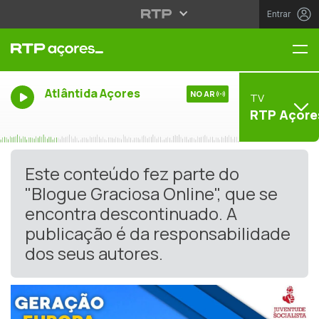
Entrar
Me
Atlântida Açores
NO AR
TV
RTP Açore
Este conteúdo fez parte do
"Blogue Graciosa Online", que se
encontra descontinuado. A
publicação é da responsabilidade
dos seus autores.