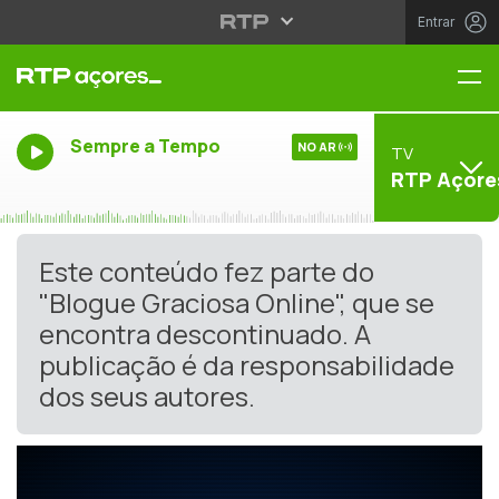
Entrar
Me
Sempre a Tempo
NO AR
TV
RTP Açore
Este conteúdo fez parte do
"Blogue Graciosa Online", que se
encontra descontinuado. A
publicação é da responsabilidade
dos seus autores.