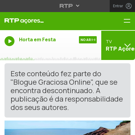
Entrar
Me
Horta em Festa
NO AR
TV
RTP Açore
Este conteúdo fez parte do
"Blogue Graciosa Online", que se
encontra descontinuado. A
publicação é da responsabilidade
dos seus autores.