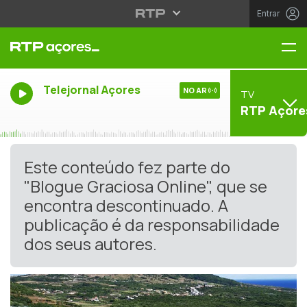
Entrar
Me
Telejornal Açores
NO AR
TV
RTP Açore
Este conteúdo fez parte do
"Blogue Graciosa Online", que se
encontra descontinuado. A
publicação é da responsabilidade
dos seus autores.