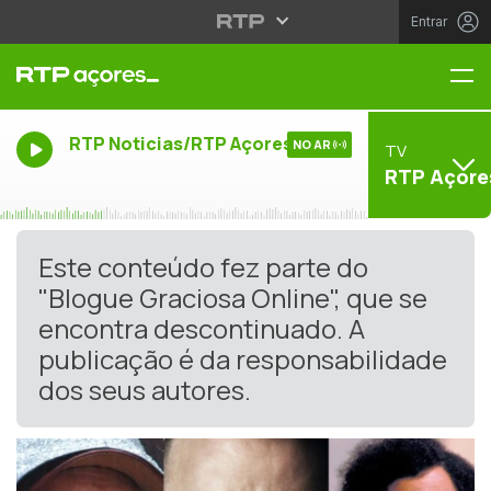
Entrar
Me
RTP Noticias/RTP Açores
NO AR
TV
RTP Açore
Este conteúdo fez parte do
"Blogue Graciosa Online", que se
encontra descontinuado. A
publicação é da responsabilidade
dos seus autores.