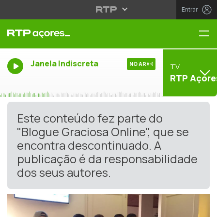
Entrar
Me
Janela Indiscreta
NO AR
TV
RTP Açore
Este conteúdo fez parte do
"Blogue Graciosa Online", que se
encontra descontinuado. A
publicação é da responsabilidade
dos seus autores.