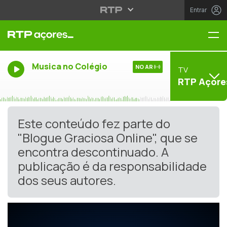
Entrar
Me
Musica no Colégio
NO AR
TV
RTP Açore
Este conteúdo fez parte do
"Blogue Graciosa Online", que se
encontra descontinuado. A
publicação é da responsabilidade
dos seus autores.