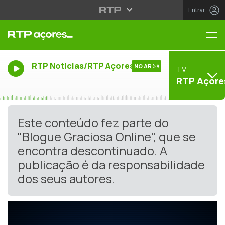
Entrar
Me
RTP Noticias/RTP Açores
NO AR
TV
RTP Açore
Este conteúdo fez parte do
"Blogue Graciosa Online", que se
encontra descontinuado. A
publicação é da responsabilidade
dos seus autores.