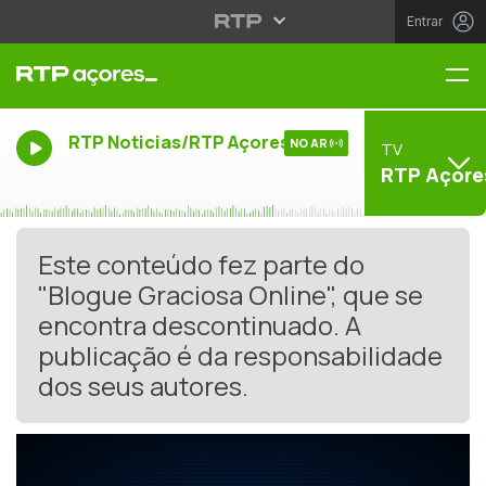
Entrar
Me
RTP Noticias/RTP Açores
NO AR
TV
RTP Açore
Este conteúdo fez parte do
"Blogue Graciosa Online", que se
encontra descontinuado. A
publicação é da responsabilidade
dos seus autores.