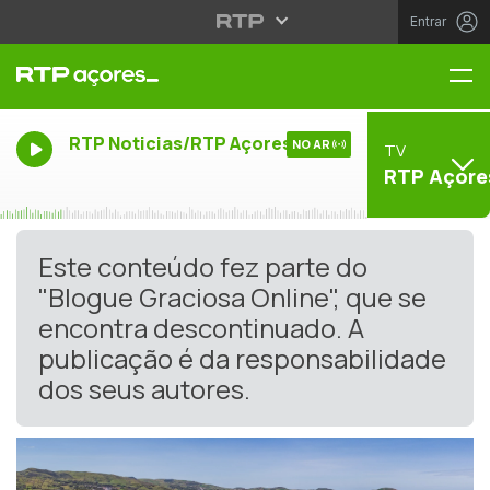
Entrar
Me
RTP Noticias/RTP Açores
NO AR
TV
RTP Açore
Este conteúdo fez parte do
"Blogue Graciosa Online", que se
encontra descontinuado. A
publicação é da responsabilidade
dos seus autores.