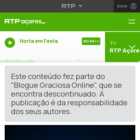
Entrar
Me
Horta em Festa
NO AR
TV
RTP Açore
Este conteúdo fez parte do
"Blogue Graciosa Online", que se
encontra descontinuado. A
publicação é da responsabilidade
dos seus autores.