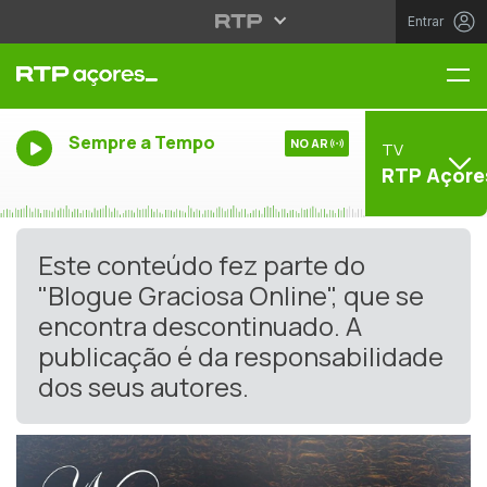
Entrar
Me
Sempre a Tempo
NO AR
TV
RTP Açore
Este conteúdo fez parte do
"Blogue Graciosa Online", que se
encontra descontinuado. A
publicação é da responsabilidade
dos seus autores.