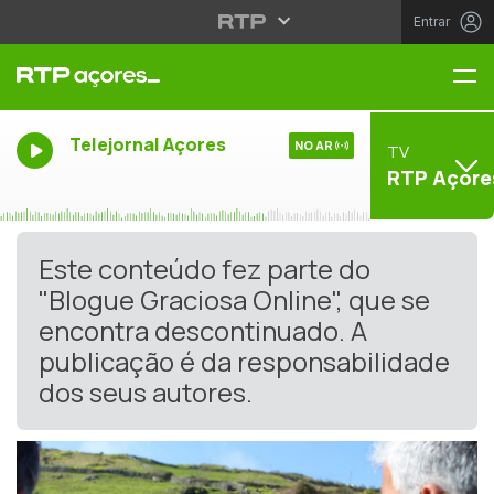
Entrar
Me
Telejornal Açores
NO AR
TV
RTP Açore
Este conteúdo fez parte do
"Blogue Graciosa Online", que se
encontra descontinuado. A
publicação é da responsabilidade
dos seus autores.