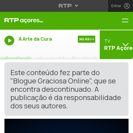
Entrar
Me
A Arte da Cura
NO AR
TV
RTP Açore
Este conteúdo fez parte do
"Blogue Graciosa Online", que se
encontra descontinuado. A
publicação é da responsabilidade
dos seus autores.