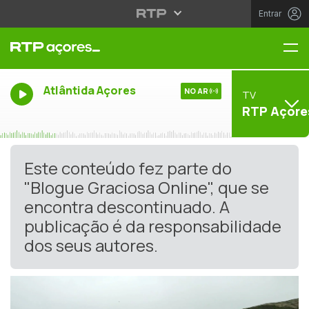
Entrar
Me
Atlântida Açores
NO AR
TV
RTP Açore
Este conteúdo fez parte do
"Blogue Graciosa Online", que se
encontra descontinuado. A
publicação é da responsabilidade
dos seus autores.