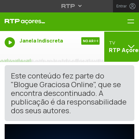
Entrar
Me
Janela Indiscreta
NO AR
TV
RTP Açore
Este conteúdo fez parte do
"Blogue Graciosa Online", que se
encontra descontinuado. A
publicação é da responsabilidade
dos seus autores.