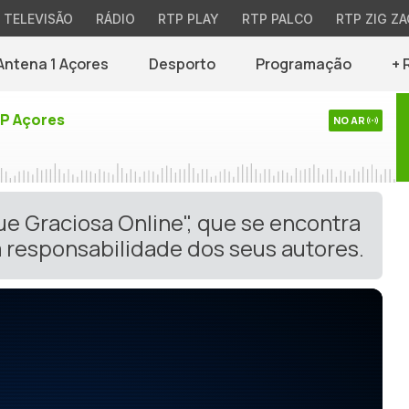
TELEVISÃO
RÁDIO
RTP PLAY
RTP PALCO
RTP ZIG ZA
Antena 1 Açores
Desporto
Programação
+ 
TP Açores
NO AR
ue Graciosa Online", que se encontra
 responsabilidade dos seus autores.