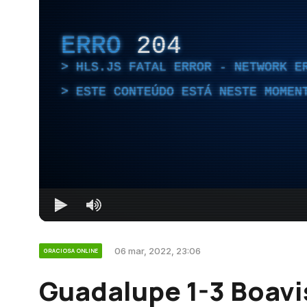
ERRO
204
HLS.JS FATAL ERROR - NETWORK E
ESTE CONTEÚDO ESTÁ NESTE MOMEN
06 mar, 2022, 23:06
GRACIOSA ONLINE
Guadalupe 1-3 Boavi