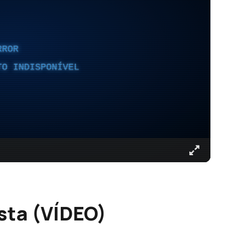
RROR
TO INDISPONÍVEL
sta (VÍDEO)