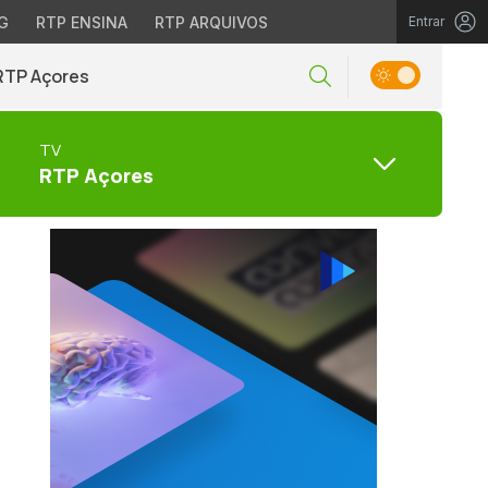
G
RTP ENSINA
RTP ARQUIVOS
Entrar
RTP Açores
TV
RTP Açores