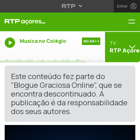
Entrar
Me
Musica no Colégio
NO AR
TV
RTP Açore
Este conteúdo fez parte do
"Blogue Graciosa Online", que se
encontra descontinuado. A
publicação é da responsabilidade
dos seus autores.