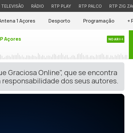
TELEVISÃO
RÁDIO
RTP PLAY
RTP PALCO
RTP ZIG ZA
Antena 1 Açores
Desporto
Programação
+ 
TP Açores
NO AR
ue Graciosa Online", que se encontra
 responsabilidade dos seus autores.