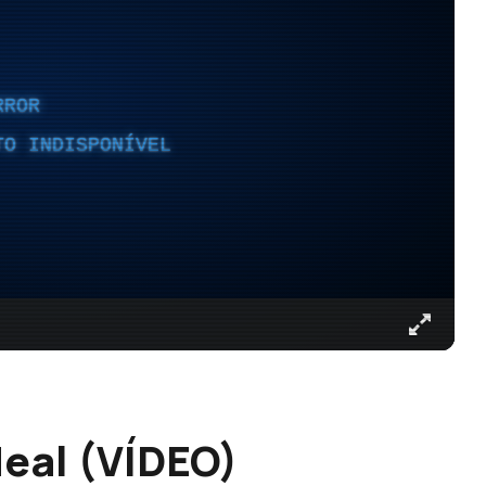
RROR
TO INDISPONÍVEL
deal (VÍDEO)