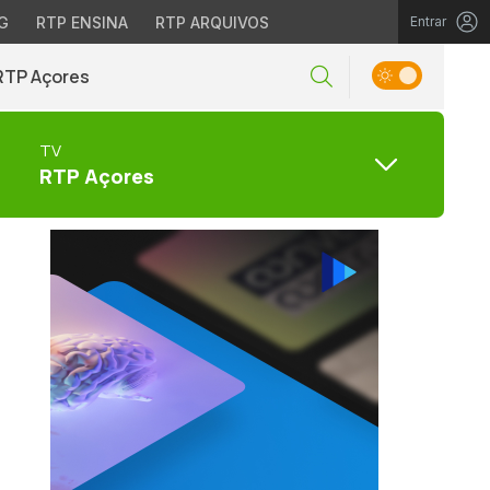
G
RTP ENSINA
RTP ARQUIVOS
Entrar
RTP Açores
TV
RTP Açores