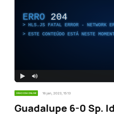
ERRO
204
HLS.JS FATAL ERROR - NETWORK E
ESTE CONTEÚDO ESTÁ NESTE MOMEN
16 jan, 2023, 15:13
GRACIOSA ONLINE
Guadalupe 6-0 Sp. I