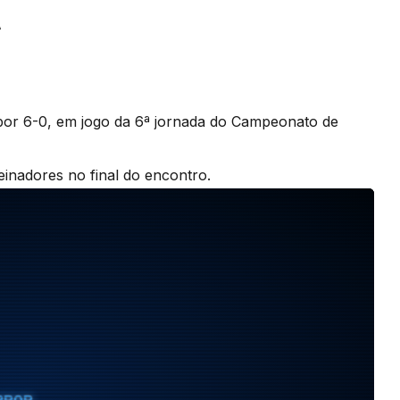
A
 por 6-0, em jogo da 6ª jornada do Campeonato de
einadores no final do encontro.