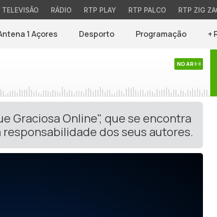
TELEVISÃO
RÁDIO
RTP PLAY
RTP PALCO
RTP ZIG ZA
Antena 1 Açores
Desporto
Programação
+ 
NO AR
ue Graciosa Online", que se encontra
 responsabilidade dos seus autores.