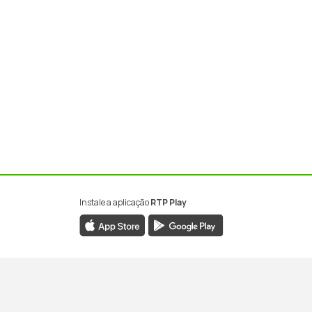
Instale a aplicação
RTP Play