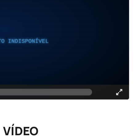
TO INDISPONÍVEL
– VÍDEO