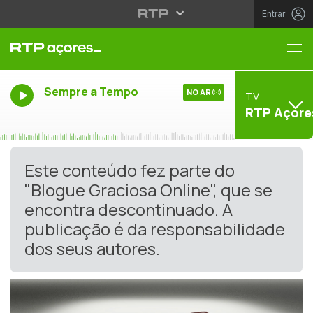
Entrar
Me
Sempre a Tempo
NO AR
TV
RTP Açore
Este conteúdo fez parte do
"Blogue Graciosa Online", que se
encontra descontinuado. A
publicação é da responsabilidade
dos seus autores.