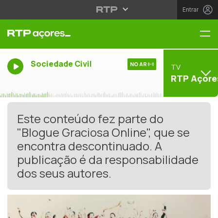
Entrar
Me
Sociedade Civil
NO AR
TV
RTP Açore
Este conteúdo fez parte do
"Blogue Graciosa Online", que se
encontra descontinuado. A
publicação é da responsabilidade
dos seus autores.