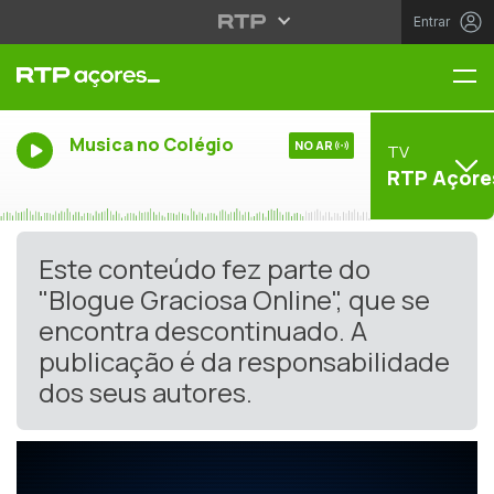
Entrar
Me
Musica no Colégio
NO AR
TV
RTP Açore
Este conteúdo fez parte do
"Blogue Graciosa Online", que se
encontra descontinuado. A
publicação é da responsabilidade
dos seus autores.