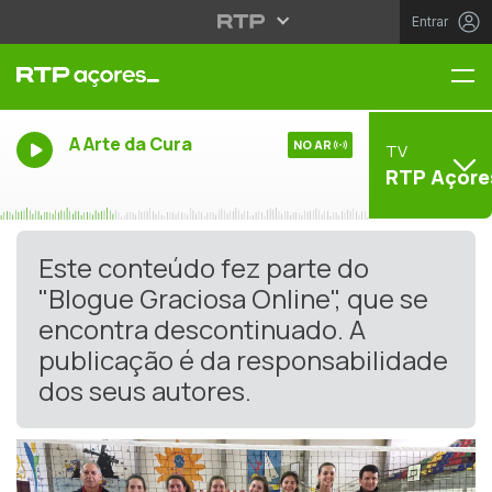
Entrar
Me
A Arte da Cura
NO AR
TV
RTP Açore
Este conteúdo fez parte do
"Blogue Graciosa Online", que se
encontra descontinuado. A
publicação é da responsabilidade
dos seus autores.