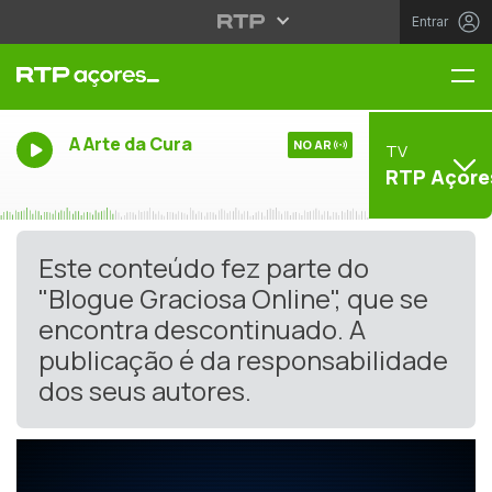
Entrar
Me
A Arte da Cura
NO AR
TV
RTP Açore
Este conteúdo fez parte do
"Blogue Graciosa Online", que se
encontra descontinuado. A
publicação é da responsabilidade
dos seus autores.