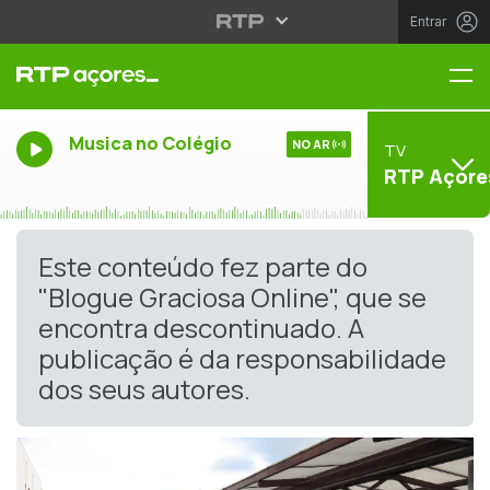
Entrar
Me
Musica no Colégio
NO AR
TV
RTP Açore
Este conteúdo fez parte do
"Blogue Graciosa Online", que se
encontra descontinuado. A
publicação é da responsabilidade
dos seus autores.