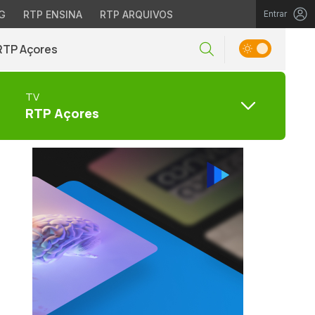
G
RTP ENSINA
RTP ARQUIVOS
Entrar
RTP Açores
TV
RTP Açores