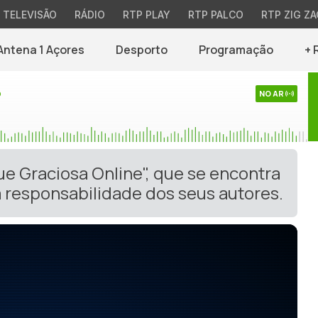
TELEVISÃO
RÁDIO
RTP PLAY
RTP PALCO
RTP ZIG ZA
Antena 1 Açores
Desporto
Programação
+ 
o
NO AR
ue Graciosa Online", que se encontra
 responsabilidade dos seus autores.