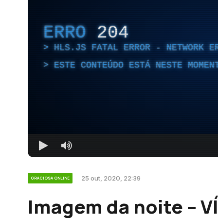
ERRO
204
HLS.JS FATAL ERROR - NETWORK E
ESTE CONTEÚDO ESTÁ NESTE MOMEN
25 out, 2020, 22:39
GRACIOSA ONLINE
Imagem da noite – V