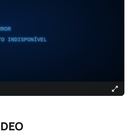
RROR
TO INDISPONÍVEL
ÍDEO