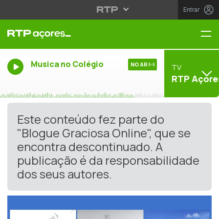
Entrar
Me
Musica no Colégio
NO AR
TV
RTP Açore
Este conteúdo fez parte do
"Blogue Graciosa Online", que se
encontra descontinuado. A
publicação é da responsabilidade
dos seus autores.