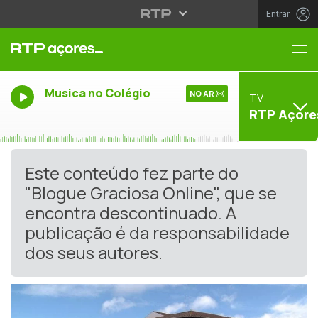
Entrar
Me
Musica no Colégio
NO AR
TV
RTP Açore
Este conteúdo fez parte do
"Blogue Graciosa Online", que se
encontra descontinuado. A
publicação é da responsabilidade
dos seus autores.