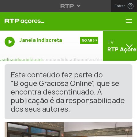
Entrar
Me
Janela Indiscreta
NO AR
TV
RTP Açore
Este conteúdo fez parte do
"Blogue Graciosa Online", que se
encontra descontinuado. A
publicação é da responsabilidade
dos seus autores.