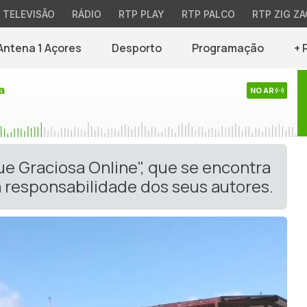
TELEVISÃO
RÁDIO
RTP PLAY
RTP PALCO
RTP ZIG ZA
Antena 1 Açores
Desporto
Programação
+ 
a
NO AR
ue Graciosa Online", que se encontra
 responsabilidade dos seus autores.