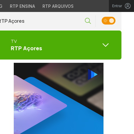
G
RTP ENSINA
RTP ARQUIVOS
Entrar
RTP Açores
TV
RTP Açores