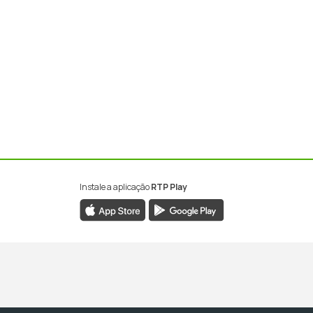
Instale a aplicação
RTP Play