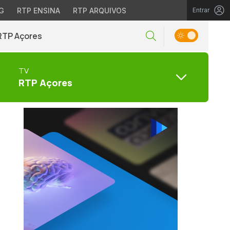
G
RTP ENSINA
RTP ARQUIVOS
Entrar
RTP Açores
TV
RTP Açores