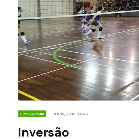
14 nov, 2019, 14:46
GRACIOSA ONLINE
Inversão